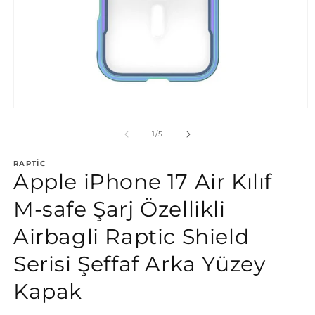
Medya
M
1
2
modda
m
/
1
/
5
oynatın
o
RAPTIC
Apple iPhone 17 Air Kılıf
M-safe Şarj Özellikli
Airbagli Raptic Shield
Serisi Şeffaf Arka Yüzey
Kapak