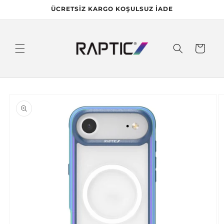
İçeriğe
ÜCRETSİZ KARGO KOŞULSUZ İADE
atla
Sepet
Ürün
bilgisine
atla