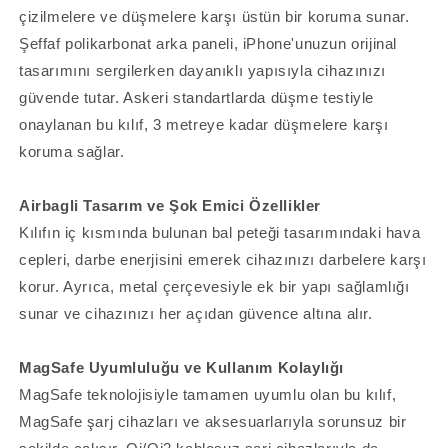
Kapak
Kapak
çizilmelere ve düşmelere karşı üstün bir koruma sunar.
için
için
Şeffaf polikarbonat arka paneli, iPhone'unuzun orijinal
adedi
adedi
tasarımını sergilerken dayanıklı yapısıyla cihazınızı
azaltın
artırın
güvende tutar. Askeri standartlarda düşme testiyle
onaylanan bu kılıf, 3 metreye kadar düşmelere karşı
koruma sağlar.
Airbagli Tasarım ve Şok Emici Özellikler
Kılıfın iç kısmında bulunan bal peteği tasarımındaki hava
cepleri, darbe enerjisini emerek cihazınızı darbelere karşı
korur. Ayrıca, metal çerçevesiyle ek bir yapı sağlamlığı
sunar ve cihazınızı her açıdan güvence altına alır.
MagSafe Uyumluluğu ve Kullanım Kolaylığı
MagSafe teknolojisiyle tamamen uyumlu olan bu kılıf,
MagSafe şarj cihazları ve aksesuarlarıyla sorunsuz bir