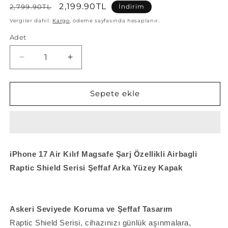
Normal
İndirimli
2,199.90TL
2,799.90TL
İndirim
fiyat
fiyat
Vergiler dahil.
Kargo
, ödeme sayfasında hesaplanır.
Adet
Apple
Apple
iPhone
iPhone
17
17
Air
Air
Sepete ekle
Kılıf
Kılıf
M-
M-
safe
safe
Şarj
Şarj
Özellikli
Özellikli
iPhone 17 Air Kılıf Magsafe Şarj Özellikli Airbagli
Airbagli
Airbagli
Raptic Shield Serisi Şeffaf Arka Yüzey Kapak
Raptic
Raptic
Shield
Shield
Serisi
Serisi
Şeffaf
Şeffaf
Askeri Seviyede Koruma ve Şeffaf Tasarım
Arka
Arka
Yüzey
Yüzey
Raptic Shield Serisi, cihazınızı günlük aşınmalara,