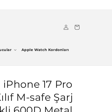
Oturum
Sepet
aç
ucular
Apple Watch Kordonları
 iPhone 17 Pro
lıf M-safe Şarj
ikli 600D Metal