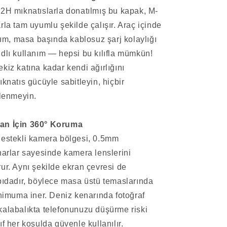
2H mıknatıslarla donatılmış bu kapak, M-
rla tam uyumlu şekilde çalışır. Araç içinde
anım, masa başında kablosuz şarj kolaylığı
dlı kullanım — hepsi bu kılıfla mümkün!
kiz katına kadar kendi ağırlığını
knatıs gücüyle sabitleyin, hiçbir
ilenmeyin.
an İçin 360° Koruma
destekli kamera bölgesi, 0.5mm
narlar sayesinde kamera lenslerini
ur. Aynı şekilde ekran çevresi de
pıdadır, böylece masa üstü temaslarında
inimuma iner. Deniz kenarında fotoğraf
alabalıkta telefonunuzu düşürme riski
f her koşulda güvenle kullanılır.