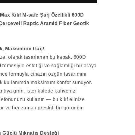
safe
Şarj
Max Kılıf M-safe Şarj Özellikli 600D
Özellikli
600D
erçeveli Raptic Aramid Fiber Geotik
Metal
Kamera
Çerçeveli
Raptic
lık, Maksimum Güç!
Aramid
özel olarak tasarlanan bu kapak, 600D
Fiber
lzemesiyle estetiği ve sağlamlığı bir araya
Geotik
Serisi
 ince formuyla cihazın özgün tasarımını
Kapak
ük kullanımda maksimum konfor sunuyor.
için
lantıya girin, ister kafede kahvenizi
adedi
artırın
efonunuzu kullanın — bu kılıf elinize
r ve her zaman prestijli bir görünüm
 Güçlü Mıknatıs Desteği