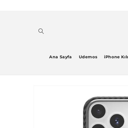
İçeriğe
atla
Ana Sayfa
Udemos
iPhone Kılı
Ürün
bilgisine
atla