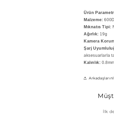
Ürün Parametr
Malzeme:
600D
Mıknatıs Tipi:
N
Ağırlık:
19g
Kamera Korum
Şarj Uyumlulu
aksesuarlarla 
Kalınlık:
0.8mm 
Arkadaşların
Müşt
İlk d