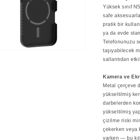
Yüksek sınıf N5
safe aksesuarla
pratik bir kull
ya da evde stan
Telefonunuzu se
taşıyabilecek mı
ya
sallantıdan etk
da
tın
Kamera ve Ekr
Metal çerçeve 
yükseltilmiş ke
darbelerden kor
yükseltilmiş ya
çizilme riski m
çekerken veya k
varken — bu kılı