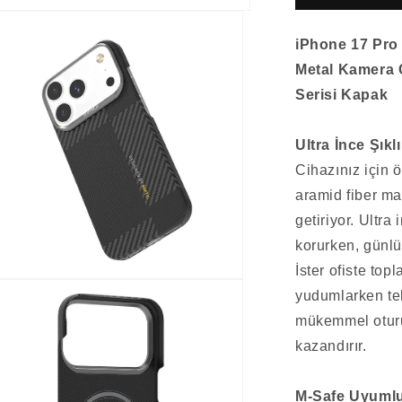
safe
Şarj
iPhone 17 Pro 
Özellikli
600D
Metal Kamera Ç
Metal
Serisi Kapak
Kamera
Çerçeveli
Raptic
Ultra İnce Şık
Aramid
Cihazınız için 
Fiber
aramid fiber ma
Geotik
Serisi
getiriyor. Ultra
Kapak
korurken, günl
için
İster ofiste top
adedi
ya
azaltın
yudumlarken tel
da
mükemmel oturu
tın
kazandırır.
M-Safe Uyumlu