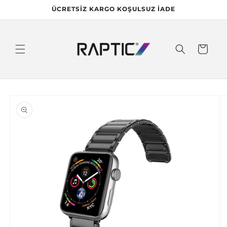
İçeriğe
ÜCRETSİZ KARGO KOŞULSUZ İADE
atla
Sepet
Ürün
bilgisine
atla