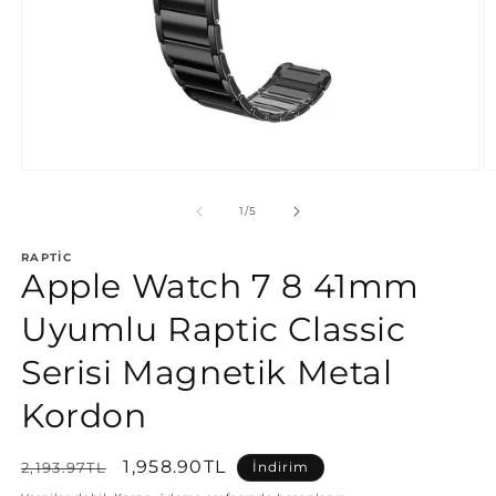
Medya
M
1
2
modda
m
/
1
/
5
oynatın
o
RAPTIC
Apple Watch 7 8 41mm
Uyumlu Raptic Classic
Serisi Magnetik Metal
Kordon
Normal
İndirimli
1,958.90TL
2,193.97TL
İndirim
fiyat
fiyat