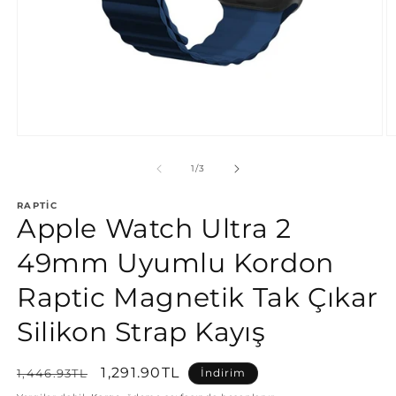
M
Medya
2
1
m
modda
/
1
/
3
o
oynatın
RAPTIC
Apple Watch Ultra 2
49mm Uyumlu Kordon
Raptic Magnetik Tak Çıkar
Silikon Strap Kayış
Normal
İndirimli
1,291.90TL
1,446.93TL
İndirim
fiyat
fiyat