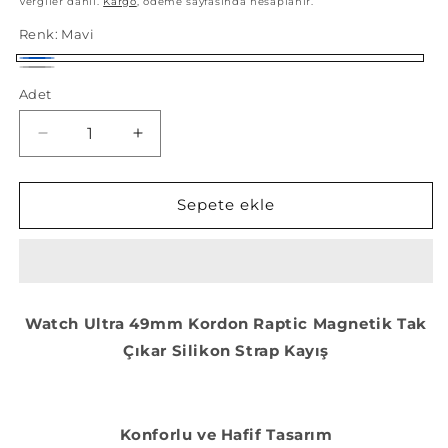
Vergiler dahil.
Kargo
, ödeme sayfasında hesaplanır.
Renk:
Mavi
Mavi
Siyah
Varyasyon
Adet
tükendi
veya
Apple
Apple
kullanılamıyor
Watch
Watch
Ultra
Ultra
2
2
Sepete ekle
49mm
49mm
Uyumlu
Uyumlu
Kordon
Kordon
Raptic
Raptic
Magnetik
Magnetik
Watch Ultra 49mm Kordon Raptic Magnetik Tak
Tak
Tak
Çıkar Silikon Strap Kayış
Çıkar
Çıkar
Silikon
Silikon
Strap
Strap
Kayış
Kayış
Konforlu ve Hafif Tasarım
için
için