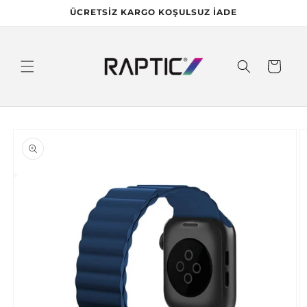
İçeriğe
ÜCRETSİZ KARGO KOŞULSUZ İADE
atla
Sepet
Ürün
bilgisine
atla